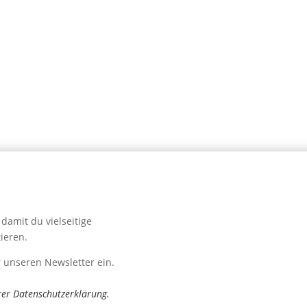
Newsletter
Name
*
Signup
E-Mail
*
Senden
damit du vielseitige
Falls Du menschlich bist, lass
ieren.
r unseren Newsletter ein.
rer
Datenschutzerklärung
.