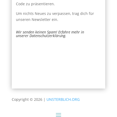
Code zu präsentieren.
Um nichts Neues zu verpassen, trag dich für
unseren Newsletter ein.
Wir senden keinen Spam! Erfahre mehr in
unserer
Datenschutzerklärung
.
Newsletter
Name
*
Signup
E-Mail
*
Senden
Falls Du menschlich bist, lasse dieses Feld leer.
Copyright © 2026 |
UNSTERBLICH.ORG