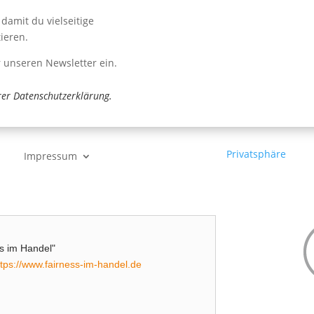
Senden
damit du vielseitige
Falls Du menschlich bist, lass
ieren.
r unseren Newsletter ein.
rer
Datenschutzerklärung
.
Privatsphäre
Impressum
ess im Handel"
ttps://www.fairness-im-handel.de