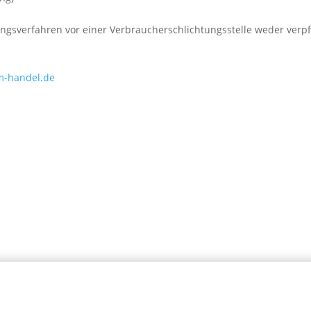
ngsverfahren vor einer Verbraucherschlichtungsstelle weder verpfl
im-handel.de
Newsletter
Name
*
Signup
E-Mail
*