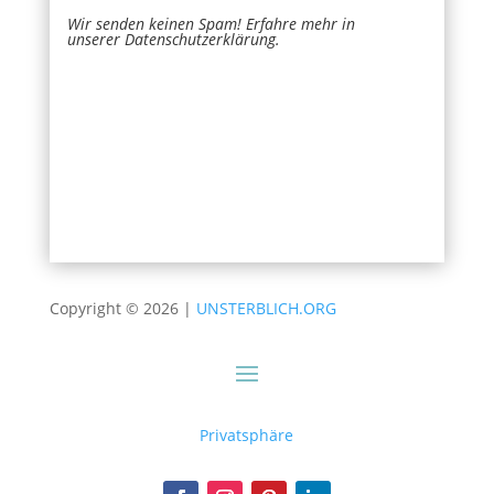
Wir senden keinen Spam! Erfahre mehr in
unserer
Datenschutzerklärung
.
Newsletter
Name
*
Signup
E-Mail
*
Senden
Falls Du menschlich bist, lasse dieses Feld leer.
Copyright © 2026 |
UNSTERBLICH.ORG
Privatsphäre