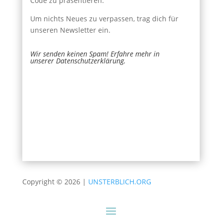
Code zu präsentieren.
Um nichts Neues zu verpassen, trag dich für
unseren Newsletter ein.
Wir senden keinen Spam! Erfahre mehr in
unserer
Datenschutzerklärung
.
Newsletter
Name
*
Signup
E-Mail
*
Senden
Falls Du menschlich bist, lasse dieses Feld leer.
Copyright © 2026 |
UNSTERBLICH.ORG