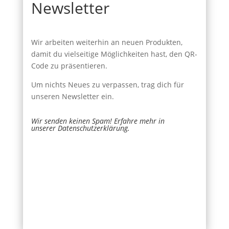
Newsletter
Wir arbeiten weiterhin an neuen Produkten,
damit du vielseitige Möglichkeiten hast, den QR-
Code zu präsentieren.
Um nichts Neues zu verpassen, trag dich für
unseren Newsletter ein.
Wir senden keinen Spam! Erfahre mehr in
unserer
Datenschutzerklärung
.
Newsletter
Name
*
Signup
E-Mail
*
Senden
Falls Du menschlich bist, lasse dieses Feld leer.