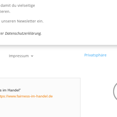
Senden
damit du vielseitige
Falls Du menschlich bist, lass
ieren.
r unseren Newsletter ein.
rer
Datenschutzerklärung
.
Privatsphäre
Impressum
ess im Handel"
ttps://www.fairness-im-handel.de