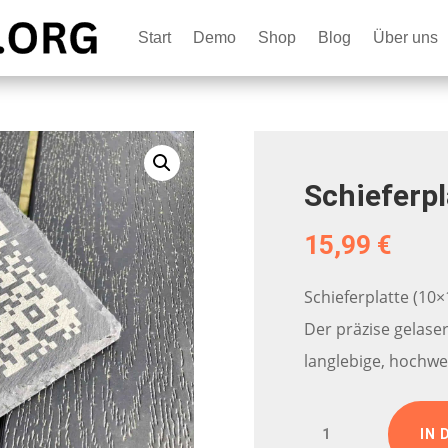
Start
Demo
Shop
Blog
Über uns
Schieferpl
15,99
€
Schieferplatte (10
Der präzise gelase
langlebige, hochwe
Schieferplatte
IN 
Menge