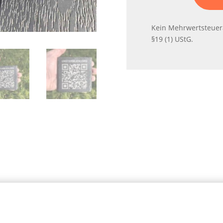
Kein Mehrwertsteuer
§19 (1) UStG.
Newsletter
Name
*
Signup
E-Mail
*