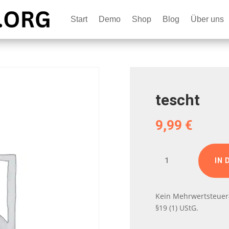
Start
Demo
Shop
Blog
Über uns
tescht
9,99
€
tescht
IN 
Menge
Kein Mehrwertsteuer
§19 (1) UStG.